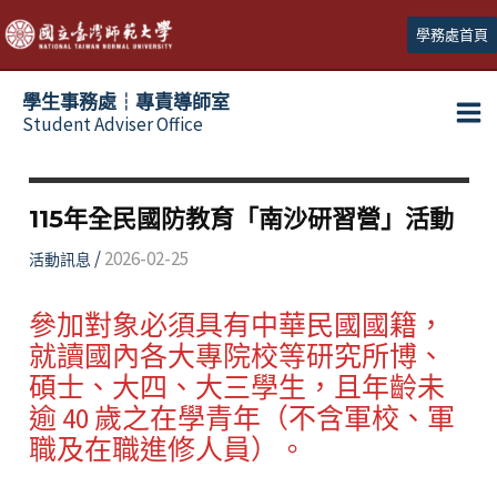
跳
學務處首頁
至
主
學生事務處┆專責導師室
要
Student Adviser Office
Ma
內
容
Me
115年全民國防教育「南沙研習營」活動
/
2026-02-25
活動訊息
參加對象必須具有中華民國國籍，
就讀國內各大專院校等研究所博、
碩士、大四、大三學生，且年齡未
逾 40 歲之在學青年（不含軍校、軍
職及在職進修人員）。