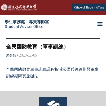
跳
Office of Student Affairs
至
主
學生事務處┆專責導師室
要
Student Adviser Office
Ma
內
容
Me
全民國防教育（軍事訓練）
/
2020-11-05
未分類
全民國防教育軍事訓練課程折減常備兵役役期與軍事
訓練期間實施辦法