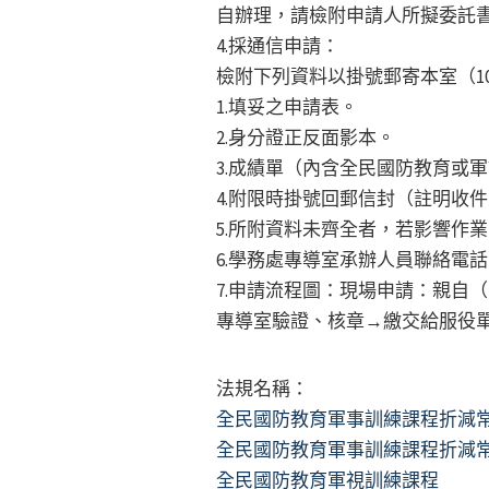
自辦理，請檢附申請人所擬委託
4.採通信申請：
檢附下列資料以掛號郵寄本室（10
1.填妥之申請表。
2.身分證正反面影本。
3.成績單（內含全民國防教育或
4.附限時掛號回郵信封（註明收
5.所附資料未齊全者，若影響作
6.學務處專導室承辦人員聯絡電話：黃
7.申請流程圖：現場申請：親自
專導室驗證、核章→繳交給服役
法規名稱：
全民國防教育軍事訓練課程折減
全民國防教育軍事訓練課程折減
全民國防教育軍視訓練課程