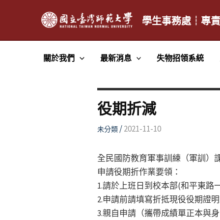
跳
至
學生事務處┆專
主
要
關於我們
最新消息
失物招領系統
內
容
役期折減
/
2021-11-10
未分類
全民國防教育軍事訓練（軍訓）
申請役期折作業要領：
1.請於上班日到校本部(和平東路一
2.申請前請填寫折抵現役役期證
3.親自申請（攜帶成績單正本與身