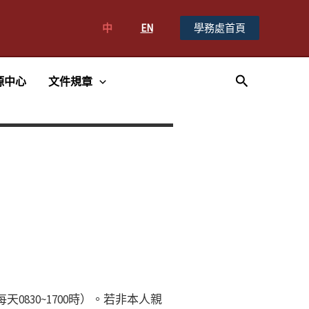
中
EN
學務處首頁
搜
源中心
文件規章
尋
830~1700時）。若非本人親