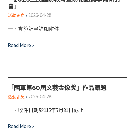
會」
教
/
2026-04-28
育
活動訊息
傑
一、實施計畫詳如附件
出
貢
「2026
Read More »
獻
全
獎
民
─
國
學
防
校
教
「國軍第60屆文藝金像獎」作品甄選
教
育
/
2026-04-28
活動訊息
育
暨
類
一、收件日期於115年7月31日截止
防
別」
衛
評
「國
Read More »
動
選
軍