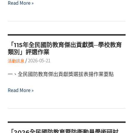
115
Read More »
年
全
民
國
防
「115年全民國防教育傑出貢獻獎─學校教育
類別」評選作業
教
/
2026-05-21
育
活動訊息
「暑
一、全民國防教育傑出貢獻獎選拔表揚作業要點
期
戰
「115
Read More »
鬥
年
營」
全
民
國
防
「2026全民國防教育暨防衛動員學術研討