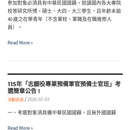
參加對象必須具有中華民國國籍，就讀國內各大專院
官
校等研究所博、碩士、大四、大三學生，且年齡未逾
班」
40 歲之在學青年（不含軍校、軍職及在職進修人
考
員）。
選
簡
115
Read More »
章
年
公
全
告
民
!
國
防
115年「志願役專業預備軍官預備士官班」考
選簡章公告 !
教
/
2026-02-03
育
活動訊息
「南
一、考選對象須具備中華民國國籍，且無外國國籍
沙
研
115
Read More »