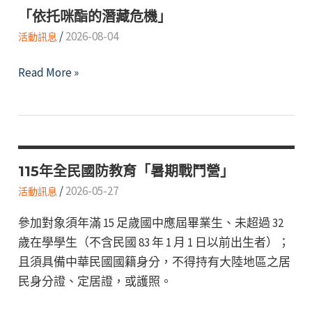
「依托咪酯的潛藏危機」
/
2026-08-04
活動訊息
「依
Read More »
托
咪
酯
的
潛
115年全民國防教育「暑期戰鬥營」
藏
/
2026-05-27
活動訊息
危
參加對象須年滿 15 足歲國中應屆畢業生、未超過 32
機」
歲在學學生（不含民國 83 年 1 月 1 日以前出生者）；
且須具備中華民國國籍身分，不得持有大陸地區之居
民身分證、定居證，或護照。