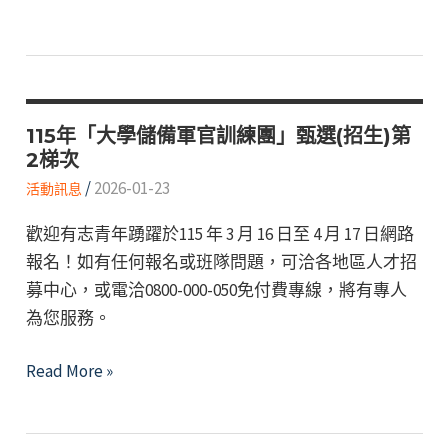
習
年
營」
「志
活
願
動
役
專
115年「大學儲備軍官訓練團」甄選(招生)第
2梯次
業
/
2026-01-23
預
活動訊息
備
歡迎有志青年踴躍於115 年 3 月 16 日至 4 月 17 日網路
軍
報名！如有任何報名或班隊問題，可洽各地區人才招
官
募中心，或電洽0800-000-050免付費專線，將有專人
預
為您服務。
備
士
115
Read More »
官
年
班」
「大
考