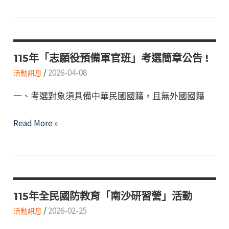
員
作
第
學
業
60
術
屆
研
文
115年「志願役預備軍官班」考選簡章公告 !
討
藝
/
2026-04-08
活動訊息
會」
金
一、考選對象須具備中華民國國籍，且無外國國籍
像
獎」
115
Read More »
作
年
品
「志
甄
願
選
役
預
115年全民國防教育「南沙研習營」活動
備
/
2026-02-25
活動訊息
軍