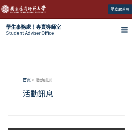
跳
學務處首頁
至
主
學生事務處┆專責導師室
要
Student Adviser Office
Ma
內
容
Me
首頁
活動訊息
活動訊息