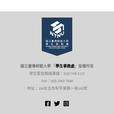
頁
育
「寒
假
戰
鬥
營」
國立臺灣師範大學 「
學生事務處
」
版權所有
學生緊急聯絡專線：(02)7749-3123
FAX：(02) 2363-7948
地址：106台北市和平東路一段162號