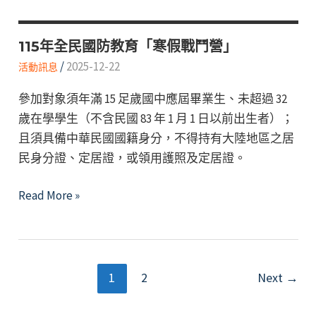
學
選
儲
簡
備
115年全民國防教育「寒假戰鬥營」
章
軍
/
2025-12-22
活動訊息
公
官
告
參加對象須年滿 15 足歲國中應屆畢業生、未超過 32
訓
!
歲在學學生（不含民國 83 年 1 月 1 日以前出生者）；
練
且須具備中華民國國籍身分，不得持有大陸地區之居
團」
民身分證、定居證，或領用護照及定居證。
甄
選
115
Read More »
(招
年
生)
全
第
民
2
文
國
1
2
Next
→
梯
章
防
次
分
教