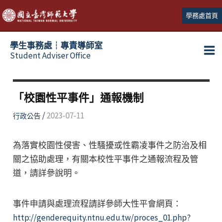
跳
學務處首頁
至
主
學生事務處┆專責導師室
要
Student Adviser Office
Ma
內
容
Me
「校園性平事件」通報機制
/
2023-07-11
行政公告
為落實校園性侵害、性騷擾或性霸凌事件之防治及相
關之協助處理，有關本校性平事件之通報流程及管
道，請詳參說明。
事件申請與處理流程請詳參師大性平會網頁：
http://genderequity.ntnu.edu.tw/proces_01.php?