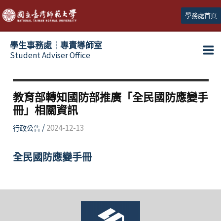
跳
學務處首頁
至
主
學生事務處┆專責導師室
要
Student Adviser Office
Ma
內
容
Me
教育部轉知國防部推廣「全民國防應變手
冊」相關資訊
/
2024-12-13
行政公告
全民國防應變手冊