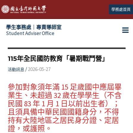
跳
學務處首頁
至
主
學生事務處┆專責導師室
要
Student Adviser Office
Ma
內
容
Me
115年全民國防教育「暑期戰鬥營」
/
2026-05-27
活動訊息
參加對象須年滿 15 足歲國中應屆畢
業生、未超過 32 歲在學學生（不含
民國 83 年 1 月 1 日以前出生者）；
且須具備中華民國國籍身分，不得
持有大陸地區之居民身分證、定居
證，或護照。