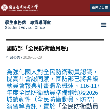
跳
學務處首頁
至
主
學生事務處┆專責導師室
要
Student Adviser Office
Ma
內
容
Me
國防部「全民防衛動員署」
/
2026-05-29
行政公告
為強化國人對全民防衛動員認識，
提高社會認同感，國防部已將各級
動員會報與計畫體系概述、116-117
年度全民防衛動員準備綱領及2026
城鎮韌性（全民防衛動員、防空）
演習等資訊，置於
「全民防衛動員