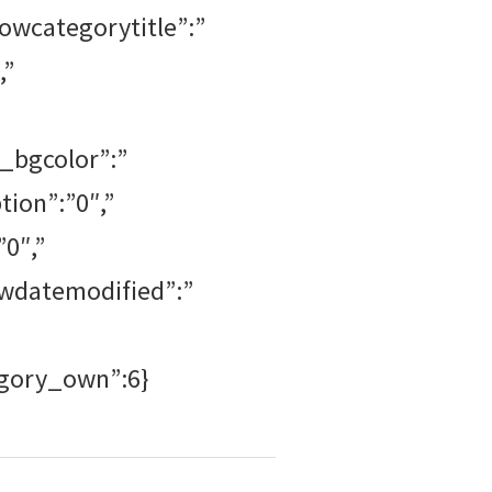
howcategorytitle”:”
,”
e_bgcolor”:”
tion”:”0″,”
0″,”
wdatemodified”:”
egory_own”:6}