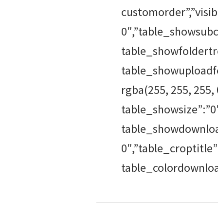
customorder”,”visib
0″,”table_showsubc
table_showfoldertr
table_showuploadfor
rgba(255, 255, 255,
table_showsize”:”0″
table_showdownloa
0″,”table_croptitle
table_colordownload