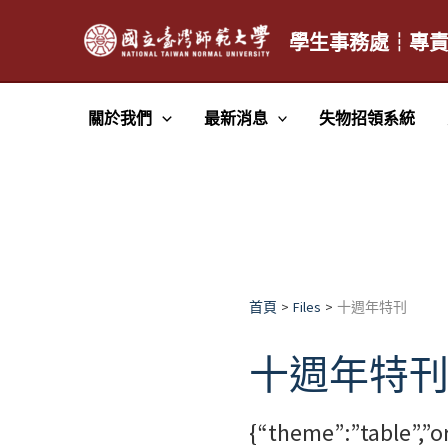
跳
至
學生事務處┆專
主
要
關於我們
最新消息
失物招領系統
內
容
首頁
Files
十週年特刊
十週年特
{“theme”:”table”,”o