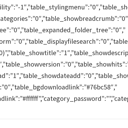
ility”:”-1″,”table_stylingmenu”:”0″,”table_s
ategories”:”0″,”table_showbreadcrumb”:”0″
ee”:”0″,”table_expanded_folder_tree”:”0″,”
m”:”0″,”table_displayfilesearch”:”0″,”tabl
 0)”,”table_showtitle”:”1″,”table_showdescrip
,”table_showversion”:”0″,”table_showhits”:”
d”:”1″,”table_showdateadd”:”0″,”table_sho
”:”0″,”table_bgdownloadlink”:”#76bc58″,”
link”:”#ffffff”,”category_password”:””,”cat