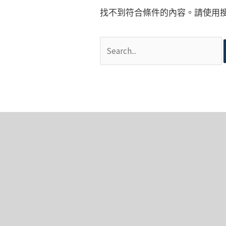
找不到符合條件的內容。請使用
搜
尋
關
鍵
字: