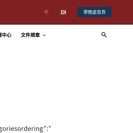
中
EN
學務處首頁
搜
源中心
文件規章
尋
egoriesordering”:”