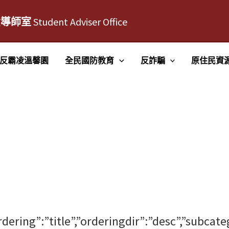
責導師室
Student Adviser Office
反霸凌溫馨園
全民國防教育
反詐騙
原住民資
刊
rdering”:”title”,”orderingdir”:”desc”,”subcat